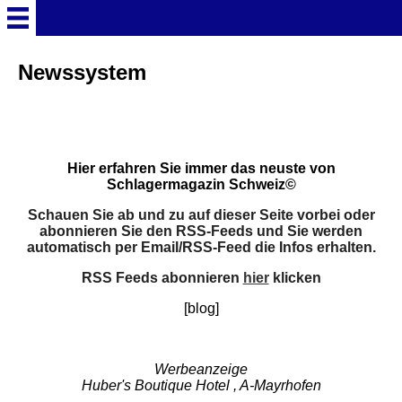
Willkommen
Newssystem
Radio SchlagerTime
Über uns
Hier erfahren Sie immer das neuste von
Schlagermagazin Schweiz©
Schauen Sie ab und zu auf dieser Seite vorbei oder
Unsere Angebote
abonnieren Sie den RSS-Feeds und Sie werden
automatisch per Email/RSS-Feed die Infos erhalten.
Künstlervorstellungen
RSS Feeds abonnieren
hier
klicken
[blog]
Künstlerportal
Werbeanzeige
Newssystem
Huber's Boutique Hotel , A-Mayrhofen